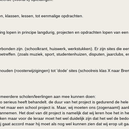
ken, klassen, lessen, tot eenmalige opdrachten.
ding lopen in principe langdurig, projecten en opdrachten lopen van een
erbonden zijn. (schoolkrant, huiswerk, werkstukken). Er zijn sites die ee
betreffen. (zoals muziek, sport, studentenhuizen, disputen, jaarclubs, e
gehouden (roosterwijzigingen) tot 'dode' sites (schoolreis klas X naar Br
j meerdere scholen/leerlingen aan mee kunnen doen:
 zo serieus heeft behandelt. de duur van het project is gedurend de hele 
t het maar een school project is. Maar, wij moeten ons (zogenaamt) aa
men. Het doel van dit project is namelijk dat wij leren hoe het in het
en maar voor de leraar moet het wel duidelijk zijn dat het wel de bedoe
gaat accord maar hij moet als nog wel kunnen zien dat wij erop uit ga