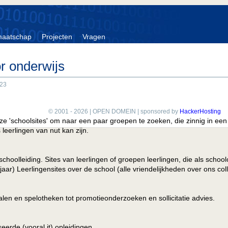
maatschap
Projecten
Vragen
r onderwijs
:23
© 2001 - 2026 | OPEN DOMEIN | sponsored by
HackerHosting
nze 'schoolsites' om naar een paar groepen te zoeken, die zinnig in ee
 leerlingen van nut kan zijn.
 schoolleiding. Sites van leerlingen of groepen leerlingen, die als schoo
aar) Leerlingensites over de school (alle vriendelijkheden over ons col
alen en spelotheken tot promotieonderzoeken en sollicitatie advies.
eerde (vooral it) opleidingen.