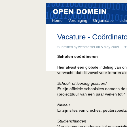
Home
Vereniging
Organisatie
Lid
Vacature - Coördinato
Submitted by webmaster on 5 May 2009 - 19
Scholen coördineren
Hier alvast een globale indeling van o
verwacht, dat dit zowel voor leraren als
School- of leerling gestuurd
Er zijn officiele schoolsites namens de
(projectduur van een paar weken tot 4 j
Niveau
Er zijn sites van creches, peuterspeelz
Studierichtingen
Van algemeen onderwijs tot gespecialis